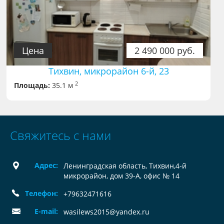
Цена
2 490 000 руб.
Тихвин, микрорайон 6-й, 23
2
Площадь:
35.1 м
Свяжитесь с нами
Адрес:
Ленинградская область, Тихвин,4-й
микрорайон, дом 39-А, офис № 14
Телефон:
+79632471616
E-mail:
wasilews2015@yandex.ru