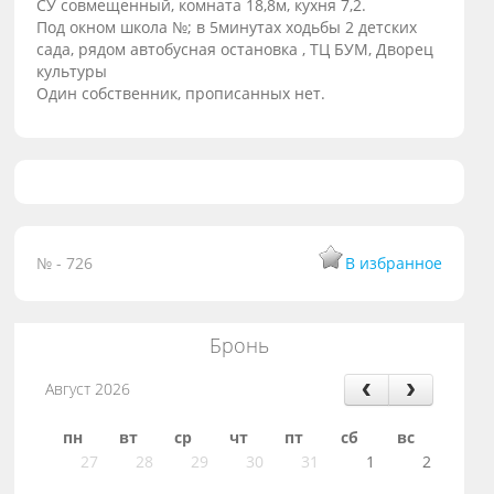
СУ совмещенный, комната 18,8м, кухня 7,2.
Под окном школа №; в 5минутах ходьбы 2 детских
сада, рядом автобусная остановка , ТЦ БУМ, Дворец
культуры
Один собственник, прописанных нет.
№ - 726
В избранное
Бронь
Август 2026
пн
вт
ср
чт
пт
сб
вс
27
28
29
30
31
1
2